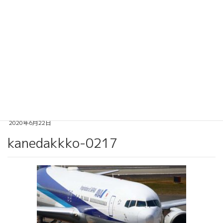
フォトサービス カネダ
(金田写真事務所）
投稿
HOME
飛行機撮影
kanedakkko-0217
2020年6月22日
kanedakkko-0217